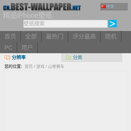
中文
精品iPhone壁纸
首页
全部
最热门
评分最高
随机
PC
用户
分辨率
分类
您的位置:
首页
/
游戏
/
山脊赛车