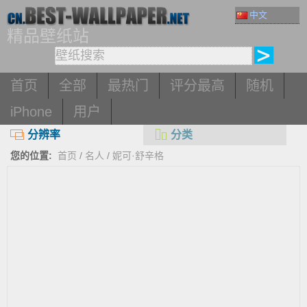
中文
精品壁纸站
首页
全部
最热门
评分最高
随机
iPhone
用户
分辨率
分类
您的位置:
首页
/
名人
/
妮可·舒辛格