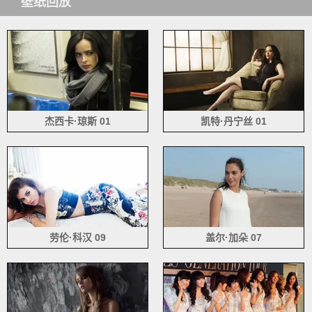
壁纸回放
杰西卡·琼斯 01
凯特·丹宁丝 01
劳伦·科汉 09
盖尔·加朵 07