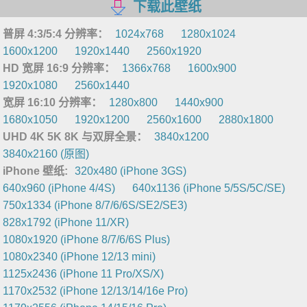
下载此壁纸
普屏 4:3/5:4 分辨率：
1024x768
1280x1024
1600x1200
1920x1440
2560x1920
HD 宽屏 16:9 分辨率：
1366x768
1600x900
1920x1080
2560x1440
宽屏 16:10 分辨率：
1280x800
1440x900
1680x1050
1920x1200
2560x1600
2880x1800
UHD 4K 5K 8K 与双屏全景：
3840x1200
3840x2160 (原图)
iPhone 壁纸:
320x480 (iPhone 3GS)
640x960 (iPhone 4/4S)
640x1136 (iPhone 5/5S/5C/SE)
750x1334 (iPhone 8/7/6/6S/SE2/SE3)
828x1792 (iPhone 11/XR)
1080x1920 (iPhone 8/7/6/6S Plus)
1080x2340 (iPhone 12/13 mini)
1125x2436 (iPhone 11 Pro/XS/X)
1170x2532 (iPhone 12/13/14/16e Pro)