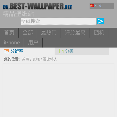
中文
精品壁纸站
首页
全部
最热门
评分最高
随机
iPhone
用户
分辨率
分类
您的位置:
首页
/
影视
/
霍比特人