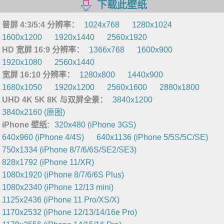
下载此壁纸
普屏 4:3/5:4 分辨率：
1024x768
1280x1024
1600x1200
1920x1440
2560x1920
HD 宽屏 16:9 分辨率：
1366x768
1600x900
1920x1080
2560x1440
宽屏 16:10 分辨率：
1280x800
1440x900
1680x1050
1920x1200
2560x1600
2880x1800
UHD 4K 5K 8K 与双屏全景：
3840x1200
3840x2160 (原图)
iPhone 壁纸:
320x480 (iPhone 3GS)
640x960 (iPhone 4/4S)
640x1136 (iPhone 5/5S/5C/SE)
750x1334 (iPhone 8/7/6/6S/SE2/SE3)
828x1792 (iPhone 11/XR)
1080x1920 (iPhone 8/7/6/6S Plus)
1080x2340 (iPhone 12/13 mini)
1125x2436 (iPhone 11 Pro/XS/X)
1170x2532 (iPhone 12/13/14/16e Pro)