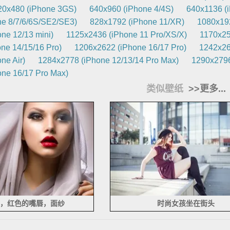
20x480 (iPhone 3GS)
640x960 (iPhone 4/4S)
640x1136 (
e 8/7/6/6S/SE2/SE3)
828x1792 (iPhone 11/XR)
1080x192
ne 12/13 mini)
1125x2436 (iPhone 11 Pro/XS/X)
1170x25
ne 14/15/16 Pro)
1206x2622 (iPhone 16/17 Pro)
1242x26
ne Air)
1284x2778 (iPhone 12/13/14 Pro Max)
1290x2796
ne 16/17 Pro Max)
类似壁纸
>>更多...
，红色的嘴唇，面纱
时尚女孩坐在街头