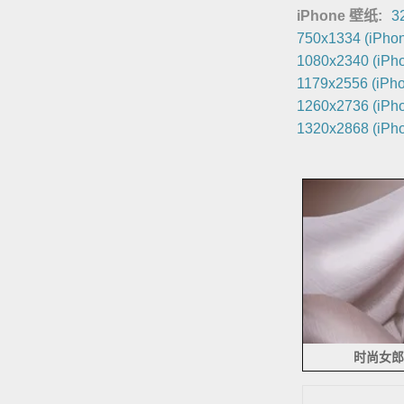
iPhone 壁纸:
3
750x1334 (iPhon
1080x2340 (iPho
1179x2556 (iPho
1260x2736 (iPho
1320x2868 (iPho
时尚女郎