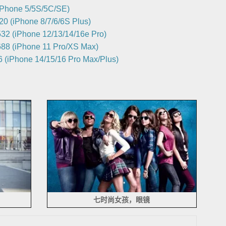
iPhone 5/5S/5C/SE)
0 (iPhone 8/7/6/6S Plus)
32 (iPhone 12/13/14/16e Pro)
88 (iPhone 11 Pro/XS Max)
 (iPhone 14/15/16 Pro Max/Plus)
七时尚女孩，眼镜