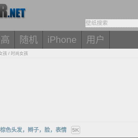
最高
随机
iPhone
用户
女孩
/
时尚女孩
，棕色头发，辫子，脸，表情
5K