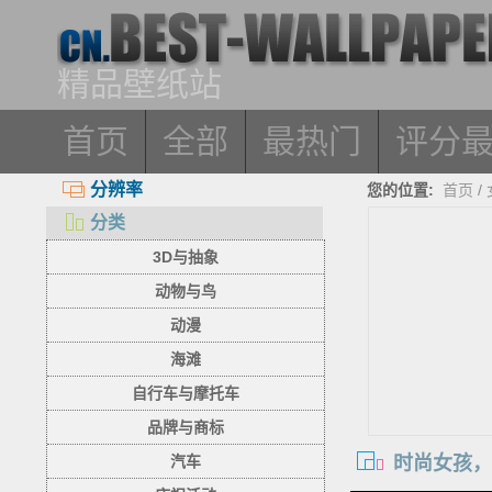
精品壁纸站
首页
全部
最热门
评分
分辨率
您的位置:
首页
/
分类
3D与抽象
动物与鸟
动漫
海滩
自行车与摩托车
品牌与商标
时尚女孩
汽车