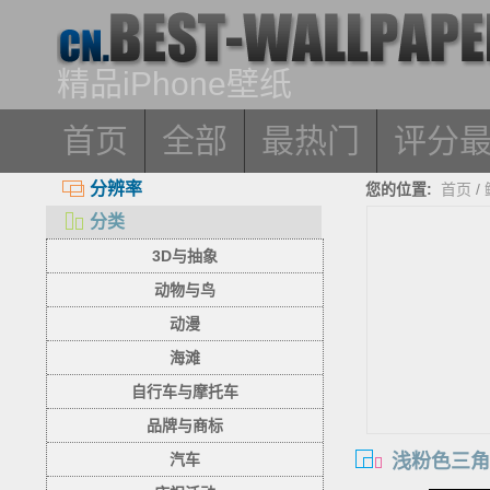
精品iPhone壁纸
首页
全部
最热门
评分
分辨率
您的位置:
首页
/
分类
3D与抽象
动物与鸟
动漫
海滩
自行车与摩托车
品牌与商标
浅粉色三角
汽车