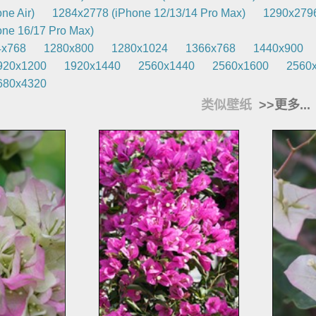
ne Air)
1284x2778 (iPhone 12/13/14 Pro Max)
1290x2796
ne 16/17 Pro Max)
4x768
1280x800
1280x1024
1366x768
1440x900
920x1200
1920x1440
2560x1440
2560x1600
2560
680x4320
类似壁纸
>>更多...