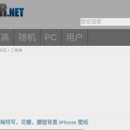
最高
随机
PC
用户
鲜花
/
三角梅
梅特写，花瓣，朦胧背景 iPhone 壁纸