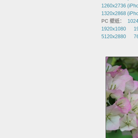
1260x2736 (iPho
1320x2868 (iPho
PC 壁纸：
102
1920x1080
1
5120x2880
7