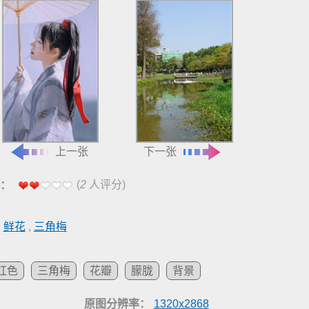
上一张
下一张
(
2
人评分)
：
鲜花
,
三角梅
红色
三角梅
花瓣
朦胧
背景
原图分辨率：
1320x2868