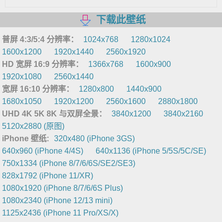
下载此壁纸
普屏 4:3/5:4 分辨率：
1024x768
1280x1024
1600x1200
1920x1440
2560x1920
HD 宽屏 16:9 分辨率：
1366x768
1600x900
1920x1080
2560x1440
宽屏 16:10 分辨率：
1280x800
1440x900
1680x1050
1920x1200
2560x1600
2880x1800
UHD 4K 5K 8K 与双屏全景：
3840x1200
3840x2160
5120x2880 (原图)
iPhone 壁纸:
320x480 (iPhone 3GS)
640x960 (iPhone 4/4S)
640x1136 (iPhone 5/5S/5C/SE)
750x1334 (iPhone 8/7/6/6S/SE2/SE3)
828x1792 (iPhone 11/XR)
1080x1920 (iPhone 8/7/6/6S Plus)
1080x2340 (iPhone 12/13 mini)
1125x2436 (iPhone 11 Pro/XS/X)