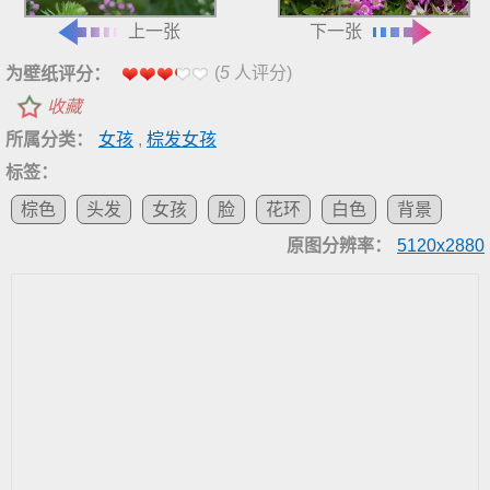
上一张
下一张
(
5
人评分)
为壁纸评分：
收藏
所属分类：
女孩
,
棕发女孩
标签：
棕色
头发
女孩
脸
花环
白色
背景
原图分辨率：
5120x2880