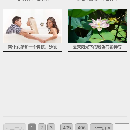
两个女孩和一个男孩，沙发
夏天阳光下的粉色荷花特写
« 上一页
1
2
3
...
405
406
下一页 »