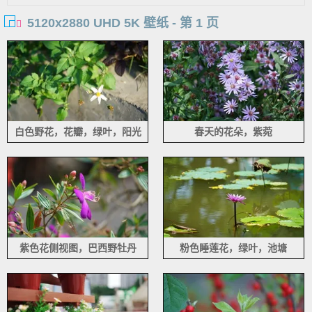
5120x2880 UHD 5K 壁纸 - 第 1 页
白色野花，花瓣，绿叶，阳光
春天的花朵，紫菀
紫色花侧视图，巴西野牡丹
粉色睡莲花，绿叶，池塘